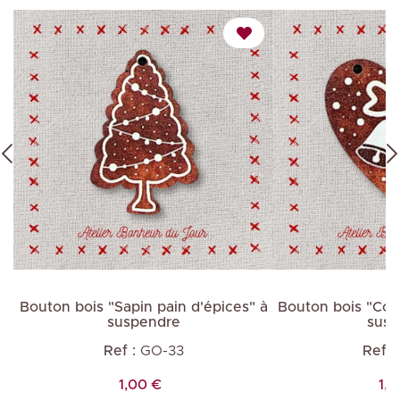
Bouton bois "Sapin pain d'épices" à
Bouton bois "Coeu
suspendre
susp
Ref :
GO-33
Ref :
Prix
Pri
1,00 €
1,0