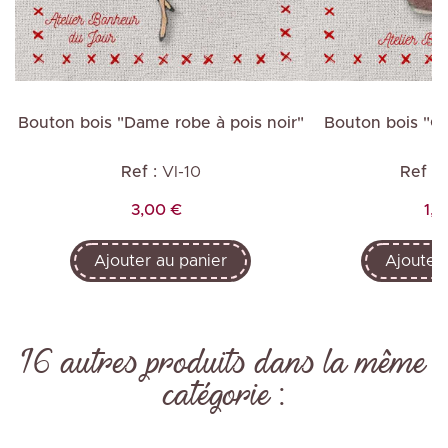
te
Bouton bois "Dame robe à pois noir"
Bouton bois "Ca
Ref :
VI-10
Ref :
Prix
Pri
3,00 €
1,0
Ajouter au panier
Ajouter 
16 autres produits dans la même
catégorie :