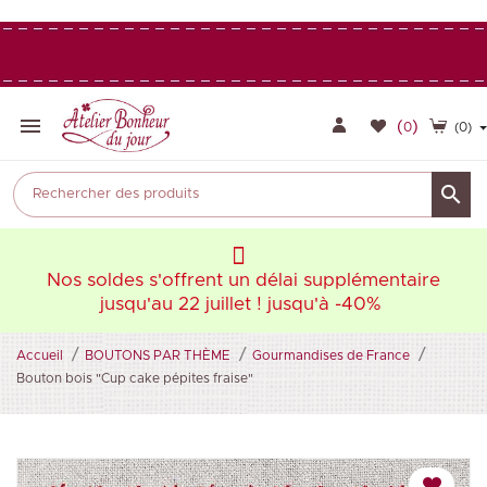

(
)
0
(0)

aire
Nos soldes s'offrent un délai supplémentaire
Nos
jusqu'au 22 juillet ! jusqu'à -40%
Accueil
BOUTONS PAR THÈME
Gourmandises de France
Bouton bois "Cup cake pépites fraise"