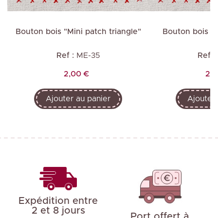
"
Bouton bois "Mini patch triangle"
Bouton bois "M
Ref :
ME-35
Ref :
Prix
Pri
2,00 €
2,0
Ajouter au panier
Ajouter 
Expédition entre
2 et 8 jours
Port offert à