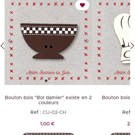
Bouton bois "Bol damier" existe en 2
Bouton bois "
.
couleurs
Ref :
CU-02-CH
Ref :
Prix
Pri
1,00 €
2,0