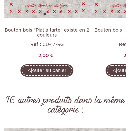
2
Bouton bois "Plat à tarte" existe en 2
Bouton bois "Min
couleurs
Ref :
CU-17-RG
Ref :
Prix
Pri
2,00 €
2,0
Ajouter au panier
Ajouter 
16 autres produits dans la même
catégorie :