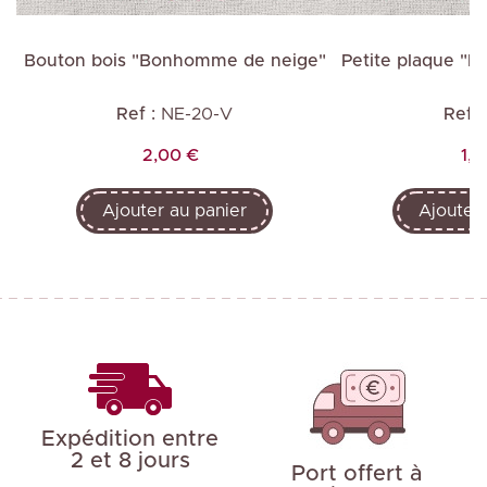
e"
Bouton bois "Bonhomme de neige"
Petite plaque "
Ref :
NE-20-V
Ref :
Prix
Pri
2,00 €
1,0
Ajouter au panier
Ajouter 
Expédition entre
2 et 8 jours
Port offert à