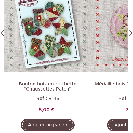
Bouton bois en pochette
Médaille bois “
"Chaussettes Patch"
Ref :
B-45
Ref :
Prix
Pri
5,00 €
2,0
Ajouter au panier
Ajouter 