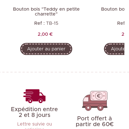
Bouton bois "Teddy en petite
Bouton bois
charrette"
Ref :
TB-15
Ref :
Prix
Pri
2,00 €
2,0
Ajouter au panier
Ajouter 
Expédition entre
2 et 8 jours
Port offert à
partir de 60€
Lettre suivie ou