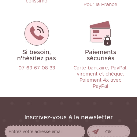
colissimo
Pour la France
Si besoin,
Paiements
n'hésitez pas
sécurisés
07 69 67 08 33
Carte bancaire, PayPal,
virement et chèque.
Paiement 4x avec
PayPal
Inscrivez-vous à la newsletter