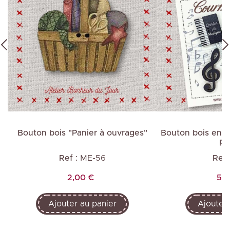
Bouton bois "Panier à ouvrages"
Bouton bois en p
pi
Ref :
ME-56
Ref 
Prix
Pri
2,00 €
5,0
Ajouter au panier
Ajouter 