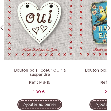
Bouton bois "Coeur OUI" à
Bouton bois 
suspendre
Ref :
MS-15
Ref :
Prix
Pri
1,00 €
2,0
Ajouter au panier
Ajouter 