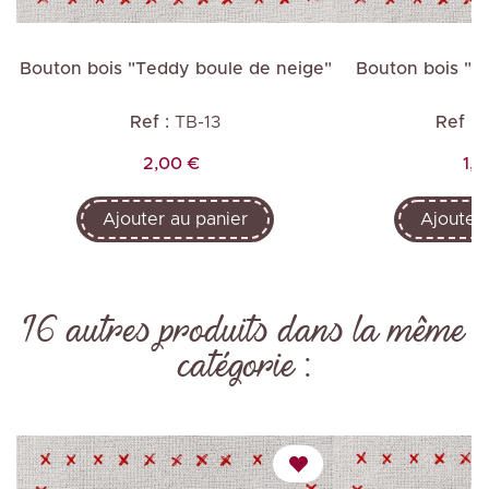
"
Bouton bois "Teddy boule de neige"
Bouton bois "Ch
Ref :
TB-13
Ref :
Prix
Pri
2,00 €
1,0
Ajouter au panier
Ajouter 
16 autres produits dans la même
catégorie :